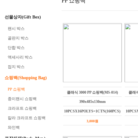
PP 쇼핑백
선물상자(Gift Box)
팬시 박스
골판지 박스
단합 박스
액세사리 박스
접지 박스
쇼핑백(Shopping Bag)
PP 쇼핑백
클래식 3000 PP 쇼핑백(MS-014)
클래식 
종이팬시 쇼핑백
390x485x130mm
크라프트 쇼핑백
10PCSX16POLYS=1CTN(160PCS)
10PCS
칼라 크라프트 쇼핑백
3,000원
와인백