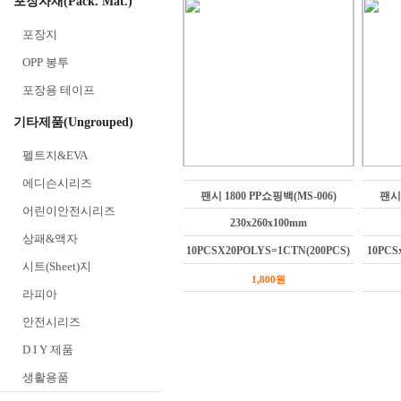
포장자재(Pack. Mat.)
포장지
OPP 봉투
포장용 테이프
기타제품(Ungrouped)
펠트지&EVA
에디슨시리즈
팬시 1800 PP쇼핑백(MS-006)
팬시 
어린이안전시리즈
230x260x100mm
상패&액자
10PCSX20POLYS=1CTN(200PCS)
10PCS
시트(Sheet)지
1,800원
라피아
안전시리즈
D I Y 제품
생활용품