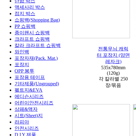
단합 박스
액세사리 박스
접지 박스
쇼핑백(Shopping Bag)
PP 쇼핑백
종이팬시 쇼핑백
크라프트 쇼핑백
칼라 크라프트 쇼핑백
전통무늬 캐릭
와인백
터 포장지 (양면
포장자재(Pack. Mat.)
레자크)
포장지
535x780mm
OPP 봉투
(120g)
포장용 테이프
각 칼라별 250
기타제품(Ungrouped)
장/묶음
펠트지&EVA
에디슨시리즈
어린이안전시리즈
상패&액자
시트(Sheet)지
라피아
안전시리즈
D I Y 제품