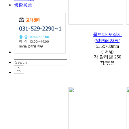
생활용품
꽃보다 포장지
(양면레자크)
535x780mm
(120g)
각 칼라별 250
장/묶음