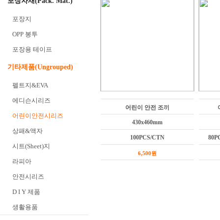
포장자재(Pack. Mat.)
포장지
OPP 봉투
포장용 테이프
기타제품(Ungrouped)
펠트지&EVA
에디슨시리즈
어린이 안전 조끼
어린이안전시리즈
430x460mm
상패&액자
100PCS/CTN
80P
시트(Sheet)지
6,500원
라피아
안전시리즈
D I Y 제품
생활용품