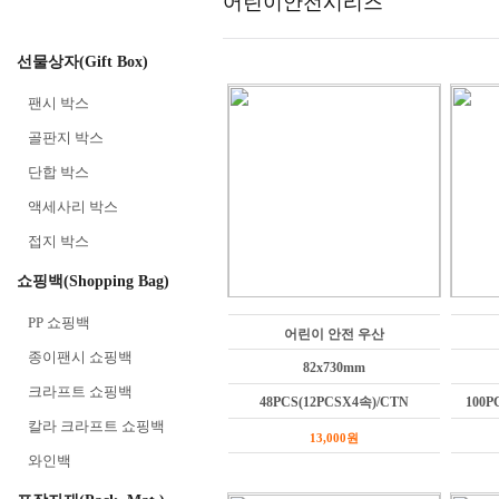
어린이안전시리즈
선물상자(Gift Box)
팬시 박스
골판지 박스
단합 박스
액세사리 박스
접지 박스
쇼핑백(Shopping Bag)
PP 쇼핑백
어린이 안전 우산
종이팬시 쇼핑백
82x730mm
크라프트 쇼핑백
48PCS(12PCSX4속)/CTN
100P
칼라 크라프트 쇼핑백
13,000원
와인백