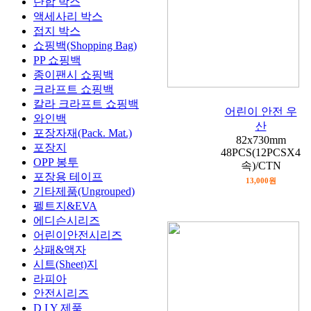
단합 박스
액세사리 박스
접지 박스
쇼핑백(Shopping Bag)
PP 쇼핑백
종이팬시 쇼핑백
크라프트 쇼핑백
칼라 크라프트 쇼핑백
어린이 안전 우
와인백
산
포장자재(Pack. Mat.)
82x730mm
포장지
48PCS(12PCSX4
OPP 봉투
속)/CTN
포장용 테이프
13,000원
기타제품(Ungrouped)
펠트지&EVA
에디슨시리즈
어린이안전시리즈
상패&액자
시트(Sheet)지
라피아
안전시리즈
D I Y 제품