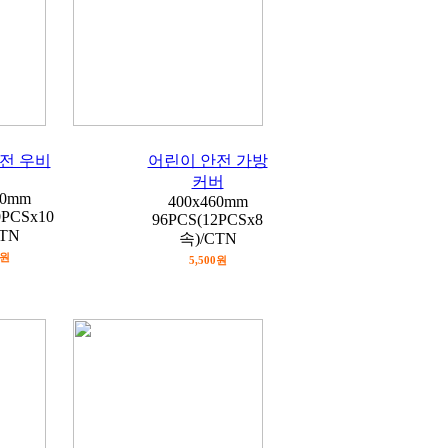
전 우비
어린이 안전 가방
커버
40mm
400x460mm
0PCSx10
96PCS(12PCSx8
CTN
속)/CTN
0원
5,500원