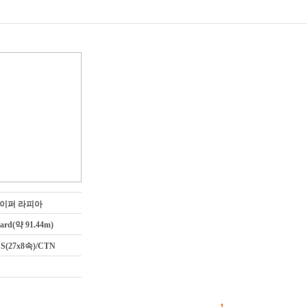
이퍼 라피아
Yard(약 91.44m)
CS(27x8속)/CTN
1