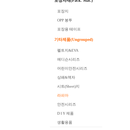
포장자재(Pack. Mat.)
포장지
OPP 봉투
포장용 테이프
기타제품(Ungrouped)
펠트지&EVA
에디슨시리즈
어린이안전시리즈
상패&액자
시트(Sheet)지
라피아
안전시리즈
D I Y 제품
생활용품