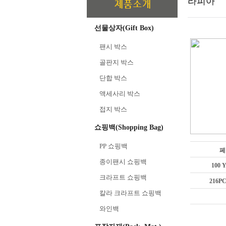
라피아
선물상자(Gift Box)
팬시 박스
골판지 박스
단합 박스
액세사리 박스
접지 박스
쇼핑백(Shopping Bag)
PP 쇼핑백
페
종이팬시 쇼핑백
100 
크라프트 쇼핑백
216P
칼라 크라프트 쇼핑백
와인백