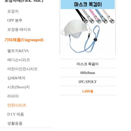
포장자재(Pack. Mat.)
포장지
OPP 봉투
포장용 테이프
기타제품(Ungrouped)
펠트지&EVA
에디슨시리즈
마스크 목걸이
어린이안전시리즈
660x8mm
상패&액자
1PC/1POLY
시트(Sheet)지
1,000원
라피아
안전시리즈
D I Y 제품
생활용품