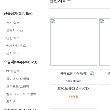
안전시리즈
선물상자(Gift Box)
팬시 박스
골판지 박스
단합 박스
액세사리 박스
접지 박스
쇼핑백(Shopping Bag)
PP 쇼핑백
양면 코팅 가림막(중)
종이팬시 쇼핑백
510x390mm
크라프트 쇼핑백
50PCS(10PCSx5속)/CTN
칼라 크라프트 쇼핑백
6,000원
와인백