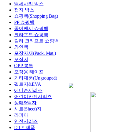
액세사리 박스
접지 박스
쇼핑백(Shopping Bag)
PP 쇼핑백
종이팬시 쇼핑백
크라프트 쇼핑백
칼라 크라프트 쇼핑백
와인백
포장자재(Pack. Mat.)
포장지
OPP 봉투
포장용 테이프
기타제품(Ungrouped)
펠트지&EVA
에디슨시리즈
어린이안전시리즈
상패&액자
시트(Sheet)지
라피아
안전시리즈
D I Y 제품