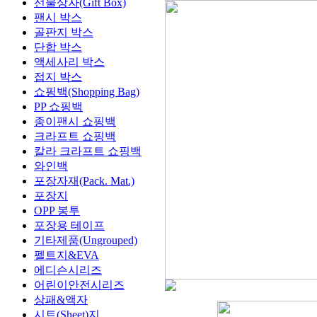
선물상자(Gift Box)
팬시 박스
골판지 박스
단합 박스
액세사리 박스
접지 박스
쇼핑백(Shopping Bag)
PP 쇼핑백
종이팬시 쇼핑백
크라프트 쇼핑백
칼라 크라프트 쇼핑백
와인백
포장자재(Pack. Mat.)
포장지
OPP 봉투
포장용 테이프
기타제품(Ungrouped)
펠트지&EVA
에디슨시리즈
어린이안전시리즈
상패&액자
시트(Sheet)지