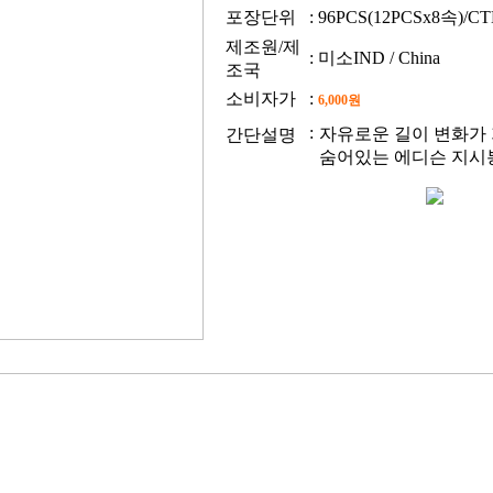
포장단위
: 96PCS(12PCSx8속)/C
제조원/제
: 미소IND / China
조국
소비자가
:
6,000원
:
자유로운 길이 변화가 
간단설명
숨어있는 에디슨 지시