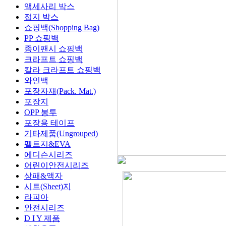
액세사리 박스
접지 박스
쇼핑백(Shopping Bag)
PP 쇼핑백
종이팬시 쇼핑백
크라프트 쇼핑백
칼라 크라프트 쇼핑백
와인백
포장자재(Pack. Mat.)
포장지
OPP 봉투
포장용 테이프
기타제품(Ungrouped)
펠트지&EVA
에디슨시리즈
어린이안전시리즈
상패&액자
시트(Sheet)지
라피아
안전시리즈
D I Y 제품