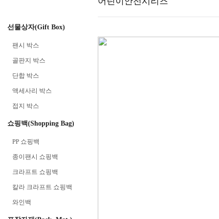
어린이안전시리즈
선물상자(Gift Box)
팬시 박스
골판지 박스
단합 박스
액세사리 박스
접지 박스
쇼핑백(Shopping Bag)
PP 쇼핑백
종이팬시 쇼핑백
크라프트 쇼핑백
칼라 크라프트 쇼핑백
와인백