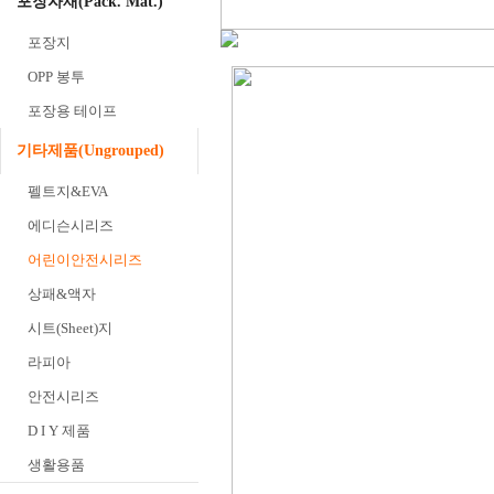
포장자재(Pack. Mat.)
포장지
OPP 봉투
포장용 테이프
기타제품(Ungrouped)
펠트지&EVA
에디슨시리즈
어린이안전시리즈
상패&액자
시트(Sheet)지
라피아
안전시리즈
D I Y 제품
생활용품